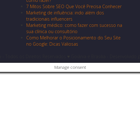
como fazer?
7 Mitos Sobre SEO Que Você Precisa Conhecer
Marketing de influência: indo além dos
tradicionais influencers
Marketing médico: como fazer com sucesso na
sua clínica ou consultório
Como Melhorar o Posicionamento do Seu Site
no Google: Dicas Valiosas
 Todos os Direitos Reservados ♥ Goiânia e Brasília - Desenvolvido 
Manage consent