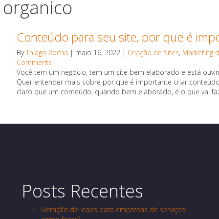
 organico
Conteúdo para seu site, por que é impo
By
Thiago Rocha
|
maio 16, 2022
|
Criação de Sites
,
Marketing 
Comments
Você tem um negócio, tem um site bem elaborado e está ouvind
Quer entender mais sobre por que é importante criar conteúdo 
claro que um conteúdo, quando bem elaborado, é o que vai faze
Posts Recentes
Geração de leads para empresas de serviços: