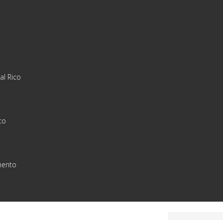
al Rico
to
ento