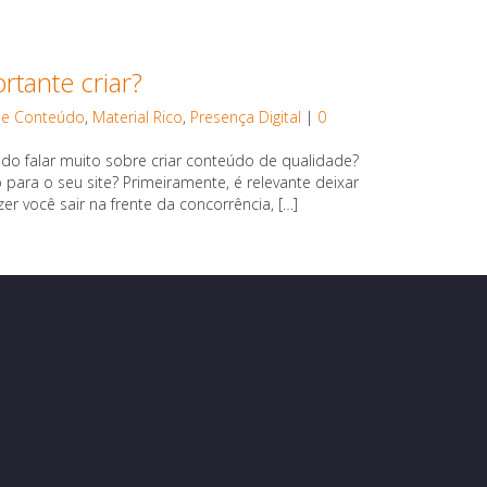
rtante criar?
de Conteúdo
,
Material Rico
,
Presença Digital
|
0
o falar muito sobre criar conteúdo de qualidade?
para o seu site? Primeiramente, é relevante deixar
r você sair na frente da concorrência, […]