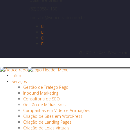
Goiânia e Brasília
(62) 3088-1130
contato@webcerrado.com.br
© 2015 / 2023 Webcerrado -
Início
Serviços
Gestão de Tráfego Pago
Inbound Marketing
Consultoria de SEO
Gestão de Mídias Sociais
Campanhas em Vídeo e Animações
Criação de Sites em WordPress
Criação de Landing Pages
Criação de Lojas Virtuais