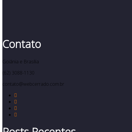
Contato
Goiânia e Brasília
(62) 3088-1130
contato@webcerrado.com.br
Posts Recentes