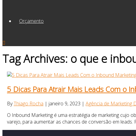
Orçamento
Tag Archives: o que e inb
5 Dicas Para Atrair Mais Leads Com o I
By
Thiago Rocha
|
janeiro 9, 2023
|
Agência de Marketing Di
O Inbound Marketing é uma estratégia de marketing cujo obj
varejo, para aumentar as chances de conversão em leads. Pa