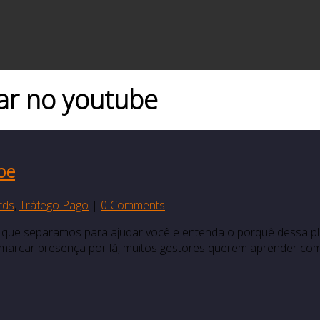
ar no youtube
be
rds
,
Tráfego Pago
|
0 Comments
 que separamos para ajudar você e entenda o porquê dessa pl
 marcar presença por lá, muitos gestores querem aprender com