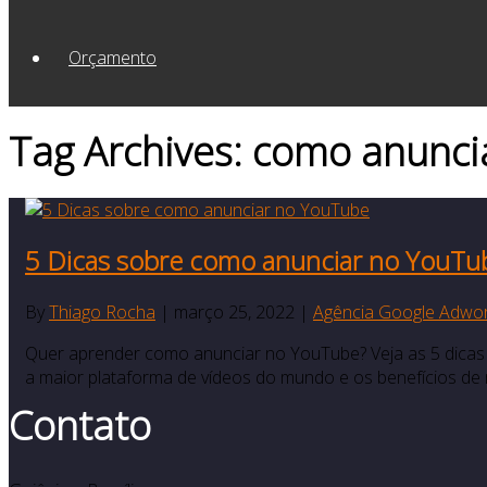
Orçamento
Tag Archives: como anunci
5 Dicas sobre como anunciar no YouTu
By
Thiago Rocha
|
março 25, 2022
|
Agência Google Adwo
Quer aprender como anunciar no YouTube? Veja as 5 dicas
a maior plataforma de vídeos do mundo e os benefícios de
Contato