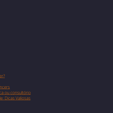
er?
encers
ca ou consultório
: Dicas Valiosas