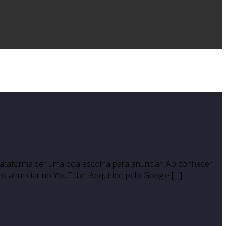
ataforma ser uma boa escolha para anunciar. Ao conhecer
o anunciar no YouTube. Adquirido pelo Google […]