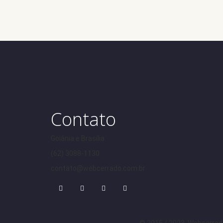
Contato
Goiânia e Brasília
(62) 3088-1130
contato@webcerrado.com.br