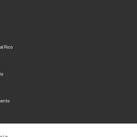
al Rico
to
ento