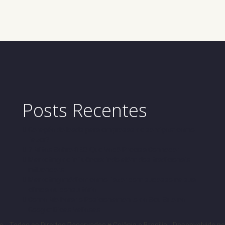
Posts Recentes
Geração de leads para empresas de serviços: como
fazer?
7 Mitos Sobre SEO Que Você Precisa Conhecer
Marketing de influência: indo além dos tradicionais
influencers
Marketing médico: como fazer com sucesso na sua
clínica ou consultório
Como Melhorar o Posicionamento do Seu Site no
Google: Dicas Valiosas