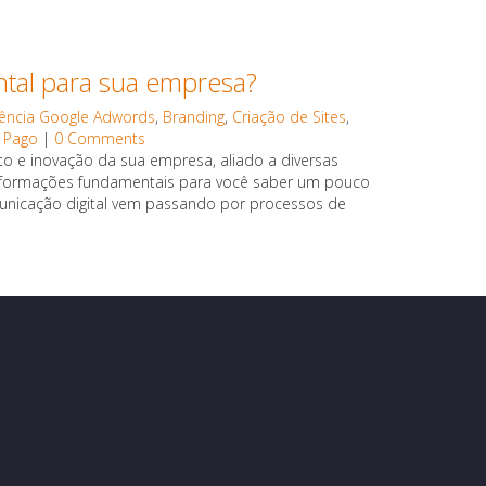
ntal para sua empresa?
ência Google Adwords
,
Branding
,
Criação de Sites
,
 Pago
|
0 Comments
o e inovação da sua empresa, aliado a diversas
informações fundamentais para você saber um pouco
municação digital vem passando por processos de