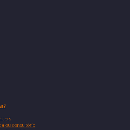
er?
encers
ca ou consultório