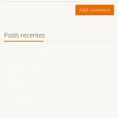
Posts recentes
Geração de leads para empresas de serviços: como fazer?
7 Mitos Sobre SEO Que Você Precisa Conhecer
Marketing de influência: indo além dos tradicionais
influencers
Marketing médico: como fazer com sucesso na sua clínica
ou consultório
Como Melhorar o Posicionamento do Seu Site no Google:
Dicas Valiosas