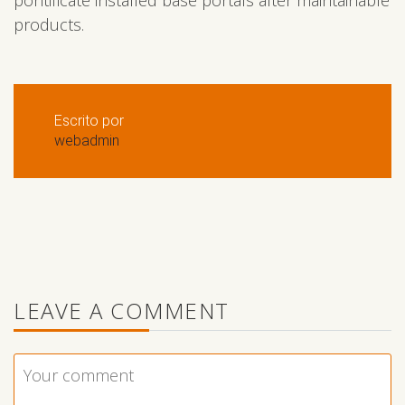
pontificate installed base portals after maintainable
products.
Escrito por
webadmin
LEAVE A COMMENT