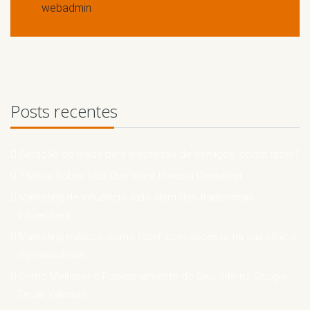
webadmin
Posts recentes
Geração de leads para empresas de serviços: como fazer?
7 Mitos Sobre SEO Que Você Precisa Conhecer
Marketing de influência: indo além dos tradicionais
influencers
Marketing médico: como fazer com sucesso na sua clínica
ou consultório
Como Melhorar o Posicionamento do Seu Site no Google:
Dicas Valiosas