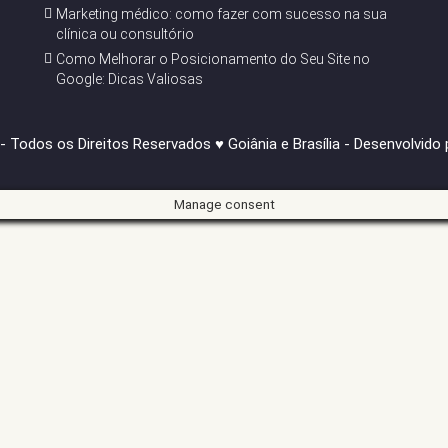
Marketing médico: como fazer com sucesso na sua
clínica ou consultório
Como Melhorar o Posicionamento do Seu Site no
Google: Dicas Valiosas
 Todos os Direitos Reservados ♥ Goiânia e Brasília - Desenvolvido
Manage consent