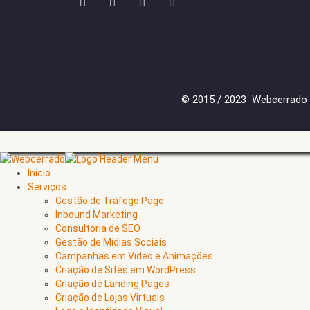
© 2015 / 2023 Webcerrado -
Início
Serviços
Gestão de Tráfego Pago
Inbound Marketing
Consultoria de SEO
Gestão de Mídias Sociais
Campanhas em Vídeo e Animações
Criação de Sites em WordPress
Criação de Landing Pages
Criação de Lojas Virtuais