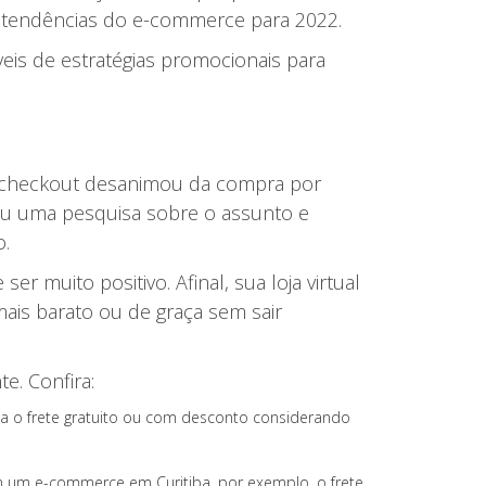
s tendências do e-commerce para 2022.
is de estratégias promocionais para
o checkout desanimou da compra por
ou uma pesquisa sobre o assunto e
o.
r muito positivo. Afinal, sua loja virtual
ais barato ou de graça sem sair
e. Confira:
eça o frete gratuito ou com desconto considerando
tem um e-commerce em Curitiba, por exemplo, o frete