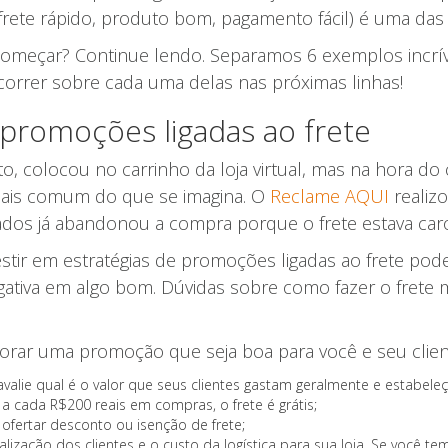
 frete rápido, produto bom, pagamento fácil) é uma da
omeçar? Continue lendo. Separamos 6 exemplos incríve
rrer sobre cada uma delas nas próximas linhas!
 promoções ligadas ao frete
 colocou no carrinho da loja virtual, mas na hora d
 mais comum do que se imagina. O
Reclame AQUI
realiz
dos já abandonou a compra porque o frete estava car
ir em estratégias de promoções ligadas ao frete pode se
ativa em algo bom. Dúvidas sobre como fazer o frete m
orar uma promoção que seja boa para você e seu client
 avalie qual é o valor que seus clientes gastam geralmente e estabel
 cada R$200 reais em compras, o frete é grátis;
ofertar desconto ou isenção de frete;
lização dos clientes e o custo da logística para sua loja. Se você 