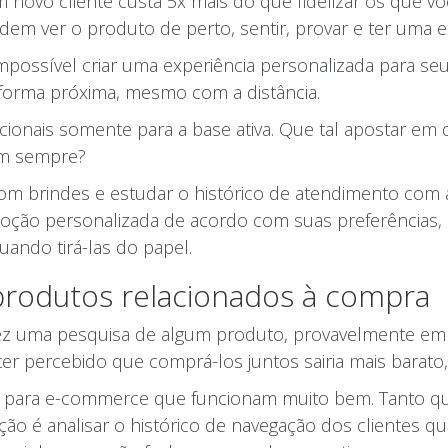
 novo cliente custa 5x mais do que fidelizar os que voc
m ver o produto de perto, sentir, provar e ter uma e
 impossível criar uma experiência personalizada para 
 forma próxima, mesmo com a distância.
cionais somente para a base ativa. Que tal apostar em
am sempre?
 com brindes e estudar o histórico de atendimento co
ão personalizada de acordo com suas preferências, ent
uando tirá-las do papel.
rodutos relacionados à compra
ez uma pesquisa de algum produto, provavelmente e
ter percebido que comprá-los juntos sairia mais bara
 para e-commerce que funcionam muito bem. Tanto que 
ção é analisar o histórico de navegação dos clientes qu