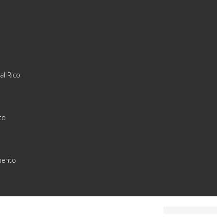
al Rico
to
ento