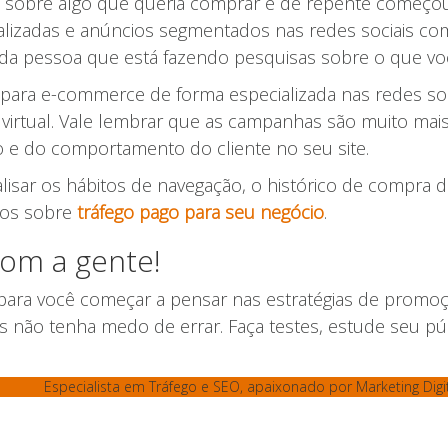
sobre algo que queria comprar e de repente começou 
lizadas e anúncios segmentados nas redes sociais c
a pessoa que está fazendo pesquisas sobre o que vo
s para e-commerce de forma especializada nas redes s
a virtual. Vale lembrar que as campanhas são muito ma
 e do comportamento do cliente no seu site.
sar os hábitos de navegação, o histórico de compra do 
mos sobre
tráfego pago para seu negócio
.
com a gente!
 para você começar a pensar nas estratégias de pro
mas não tenha medo de errar. Faça testes, estude seu pú
Especialista em Tráfego e SEO, apaixonado por Marketing Digita