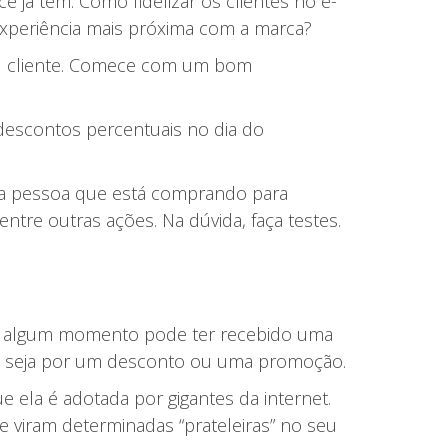
ê já tem. Como fidelizar os clientes no e-
xperiência mais próxima com a marca?
seu cliente. Comece com um bom
 descontos percentuais no dia do
m a pessoa que está comprando para
re outras ações. Na dúvida, faça testes.
m algum momento pode ter recebido uma
to, seja por um desconto ou uma promoção.
ela é adotada por gigantes da internet.
e viram determinadas “prateleiras” no seu