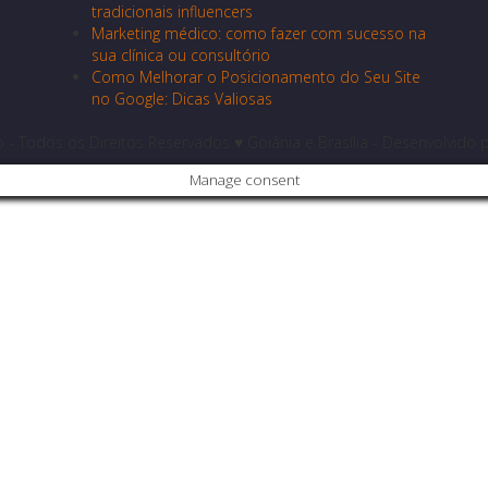
tradicionais influencers
Marketing médico: como fazer com sucesso na
sua clínica ou consultório
Como Melhorar o Posicionamento do Seu Site
no Google: Dicas Valiosas
 Todos os Direitos Reservados ♥ Goiânia e Brasília - Desenvolvido 
Manage consent