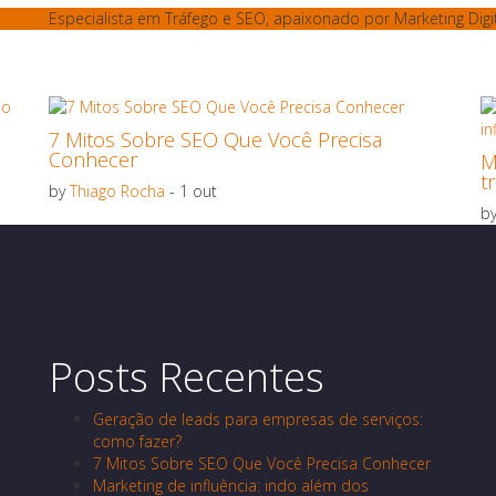
Especialista em Tráfego e SEO, apaixonado por Marketing Digita
7 Mitos Sobre SEO Que Você Precisa
Conhecer
M
t
by
Thiago Rocha
- 1 out
b
Posts Recentes
Geração de leads para empresas de serviços:
como fazer?
7 Mitos Sobre SEO Que Você Precisa Conhecer
Marketing de influência: indo além dos