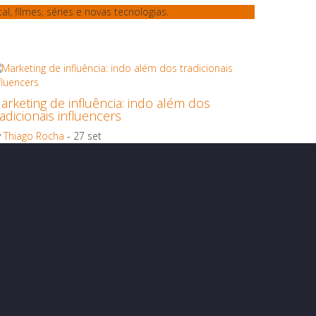
l, filmes, séries e novas tecnologias.
arketing de influência: indo além dos
radicionais influencers
y
Thiago Rocha
- 27 set