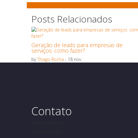
Escrito por
Thiago Rocha
Posts Relacionados
Geração de leads para empresas de
serviços: como fazer?
by
Thiago Rocha
- 18 nov
Contato
Goiânia e Brasília
(62) 3088-1130