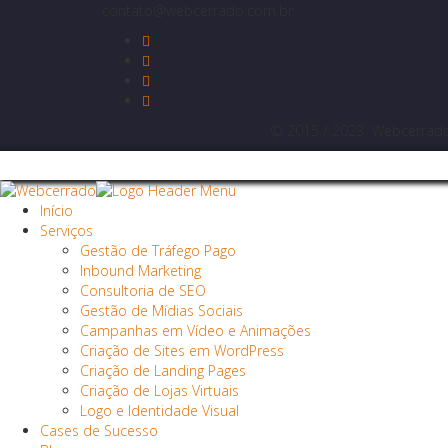
contato@webcerrado.com.br
© 2015 / 2023 Webcerrado -
Início
Serviços
Gestão de Tráfego Pago
Inbound Marketing
Consultoria de SEO
Gestão de Mídias Sociais
Campanhas em Vídeo e Animações
Criação de Sites em WordPress
Criação de Landing Pages
Criação de Lojas Virtuais
Logo e Identidade Visual
Cases de Sucesso