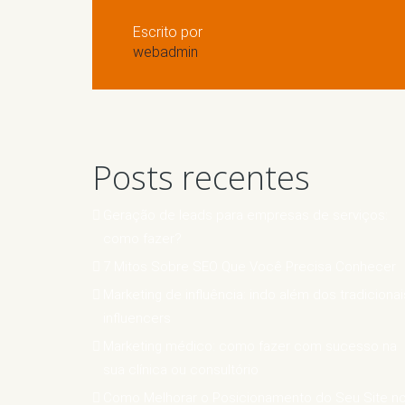
Escrito por
webadmin
Posts recentes
Geração de leads para empresas de serviços:
como fazer?
7 Mitos Sobre SEO Que Você Precisa Conhecer
Marketing de influência: indo além dos tradicionai
influencers
Marketing médico: como fazer com sucesso na
sua clínica ou consultório
Como Melhorar o Posicionamento do Seu Site n