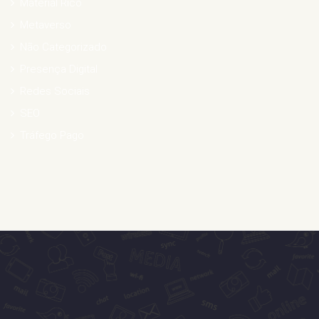
Material Rico
Metaverso
Não Categorizado
Presença Digital
Redes Sociais
SEO
Tráfego Pago