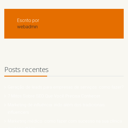
Escrito por
webadmin
Posts recentes
Geração de leads para empresas de serviços: como fazer?
7 Mitos Sobre SEO Que Você Precisa Conhecer
Marketing de influência: indo além dos tradicionais
influencers
Marketing médico: como fazer com sucesso na sua clínica