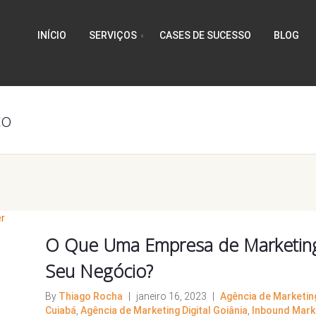
INÍCIO
SERVIÇOS
CASES DE SUCESSO
BLOG
co
O Que Uma Empresa de Marketing 
Seu Negócio?
By
Thiago Rocha
|
janeiro 16, 2023
|
Agência de Marketing 
Cuiabá
,
Agência de Marketing Digital Goiânia
,
Inbound Mark