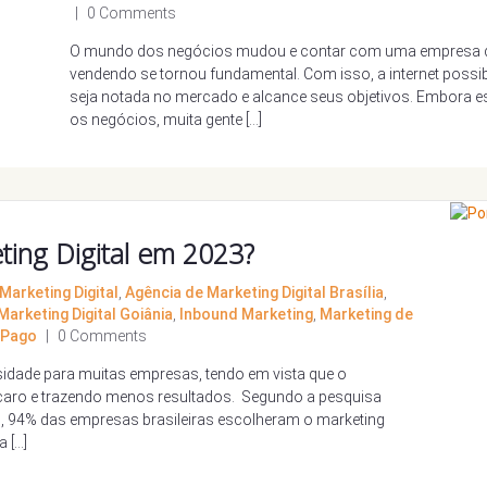
|
0 Comments
O mundo dos negócios mudou e contar com uma empresa de ma
vendendo se tornou fundamental. Com isso, a internet possib
seja notada no mercado e alcance seus objetivos. Embora e
os negócios, muita gente […]
ting Digital em 2023?
Marketing Digital
,
Agência de Marketing Digital Brasília
,
Marketing Digital Goiânia
,
Inbound Marketing
,
Marketing de
 Pago
|
0 Comments
ssidade para muitas empresas, tendo em vista que o
s caro e trazendo menos resultados. Segundo a pesquisa
il, 94% das empresas brasileiras escolheram o marketing
a […]