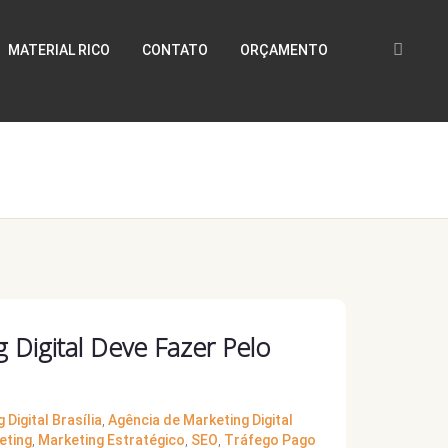
MATERIAL RICO
CONTATO
ORÇAMENTO
Digital Deve Fazer Pelo
Digital Brasília
,
Agência de Marketing Digital
eting
,
Marketing Estratégico
,
SEO
,
Tráfego Pago