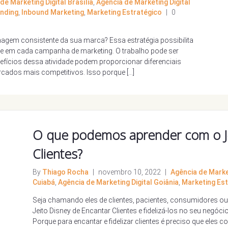
de Marketing Digital Brasília
,
Agência de Marketing Digital
nding
,
Inbound Marketing
,
Marketing Estratégico
|
0
agem consistente da sua marca? Essa estratégia possibilita
de em cada campanha de marketing. O trabalho pode ser
enefícios dessa atividade podem proporcionar diferenciais
rcados mais competitivos. Isso porque […]
O que podemos aprender com o Je
Clientes?
By
Thiago Rocha
|
novembro 10, 2022
|
Agência de Market
Cuiabá
,
Agência de Marketing Digital Goiânia
,
Marketing Est
Seja chamando eles de clientes, pacientes, consumidores ou,
Jeito Disney de Encantar Clientes e fidelizá-los no seu negóci
Porque para encantar e fidelizar clientes é preciso que eles 